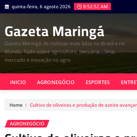
Skip
quinta-feira, 6 agosto 2026
8:52:53 AM
to
content
Gazeta Maringá
Gazeta Maringá: As notícias mais lidas no Brasil e no
Mundo. Tudo sobre agricultura, pecuária, clima,
mercado e inovação no agro
INICIO
AGRONEGÓCIO
ESPORTES
ENTRE
Home
Cultivo de oliveiras e produção de azeite avanç
AGRONEGÓCIO