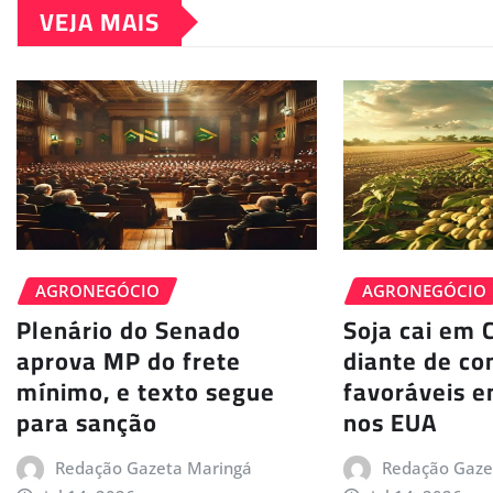
VEJA MAIS
AGRONEGÓCIO
AGRONEGÓCIO
Plenário do Senado
Soja cai em 
aprova MP do frete
diante de co
mínimo, e texto segue
favoráveis e
para sanção
nos EUA
Redação Gazeta Maringá
Redação Gaze