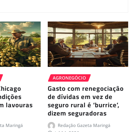
AGRONEGÓCIO
Chicago
Gasto com renegociação
ndições
de dívidas em vez de
m lavouras
seguro rural é ‘burrice’,
dizem seguradoras
ta Maringá
Redação Gazeta Maringá