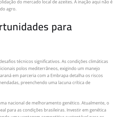
lidação do mercado local de azeites. A inação aqui não é
 do agro.
rtunidades para
esafios técnicos significativos. As condições climáticas
cionais polos mediterrâneos, exigindo um manejo
-Paraná em parceria com a Embrapa detalha os riscos
comendadas, preenchendo uma lacuna crítica de
ama nacional de melhoramento genético. Atualmente, o
eal para as condições brasileiras. Investir em genética
iando uma vantagem competitiva sustentável para os