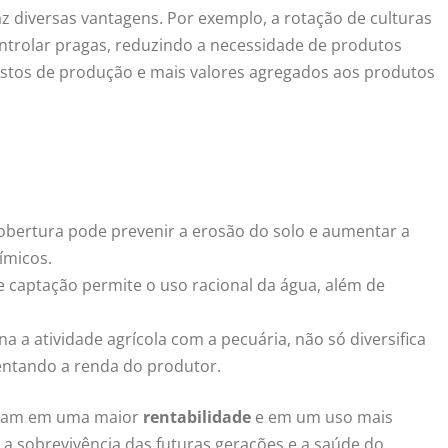
 diversas vantagens. Por exemplo, a rotação de culturas
ntrolar pragas, reduzindo a necessidade de produtos
custos de produção e mais valores agregados aos produtos
cobertura pode prevenir a erosão do solo e aumentar a
uímicos.
 captação permite o uso racional da água, além de
a a atividade agrícola com a pecuária, não só diversifica
entando a renda do produtor.
ultam em uma maior
rentabilidade
e em um uso mais
r a sobrevivência das futuras gerações e a saúde do