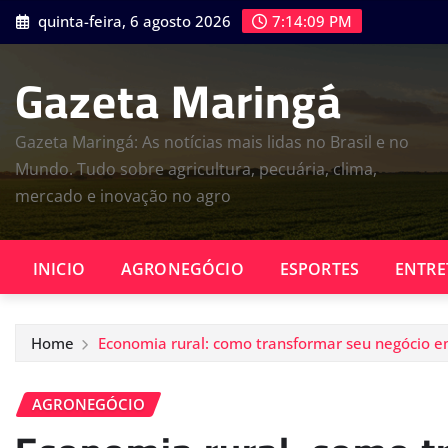
Skip
quinta-feira, 6 agosto 2026
7:14:10 PM
to
content
Gazeta Maringá
Gazeta Maringá: As notícias mais lidas no Brasil e no
Mundo. Tudo sobre agricultura, pecuária, clima,
mercado e inovação no agro
INICIO
AGRONEGÓCIO
ESPORTES
ENTRE
Home
Economia rural: como transformar seu negócio 
AGRONEGÓCIO