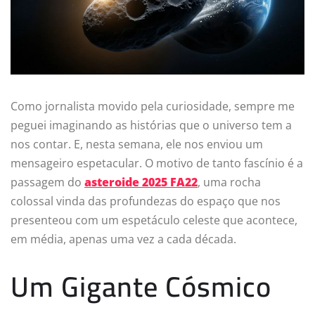
Como jornalista movido pela curiosidade, sempre me
peguei imaginando as histórias que o universo tem a
nos contar. E, nesta semana, ele nos enviou um
mensageiro espetacular. O motivo de tanto fascínio é a
passagem do
asteroide 2025 FA22
, uma rocha
colossal vinda das profundezas do espaço que nos
presenteou com um espetáculo celeste que acontece,
em média, apenas uma vez a cada década.
Um Gigante Cósmico