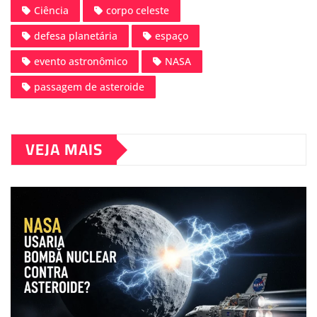
Ciência
corpo celeste
defesa planetária
espaço
evento astronômico
NASA
passagem de asteroide
VEJA MAIS