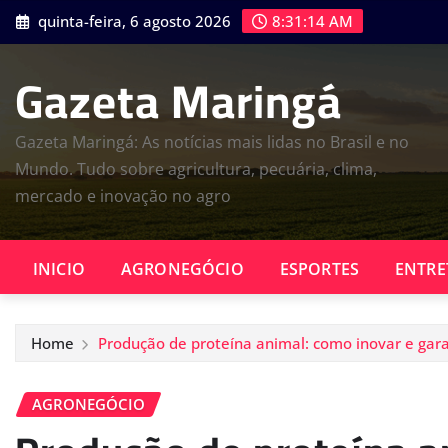
Skip
quinta-feira, 6 agosto 2026
8:31:15 AM
to
content
Gazeta Maringá
Gazeta Maringá: As notícias mais lidas no Brasil e no
Mundo. Tudo sobre agricultura, pecuária, clima,
mercado e inovação no agro
INICIO
AGRONEGÓCIO
ESPORTES
ENTRE
Home
Produção de proteína animal: como inovar e gara
AGRONEGÓCIO