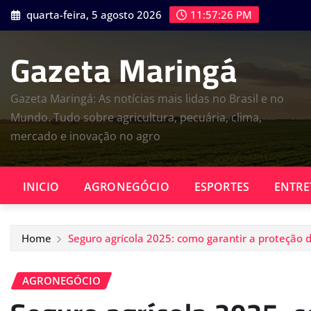
Skip
quarta-feira, 5 agosto 2026
11:57:28 PM
to
content
Gazeta Maringá
Gazeta Maringá: As notícias mais lidas no Brasil e no
Mundo. Tudo sobre agricultura, pecuária, clima,
mercado e inovação no agro
INICIO
AGRONEGÓCIO
ESPORTES
ENTRE
Home
Seguro agrícola 2025: como garantir a proteção 
AGRONEGÓCIO