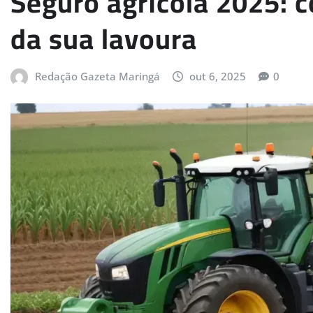
Seguro agrícola 2025: c
da sua lavoura
Redação Gazeta Maringá
out 6, 2025
0