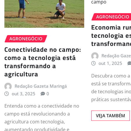
AGRONEGÓCIO
Economia rur
tecnologia e
AGRONEGÓCIO
transforman
Conectividade no campo:
como a tecnologia está
Redação Gaze
transformando a
out 1, 2025
agricultura
Descubra como a 
está se transfor
Redação Gazeta Maringá
de tecnologias in
out 3, 2025
0
práticas sustentáv
Entenda como a conectividade no
campo está revolucionando a
VEJA TAMBÉM
agricultura com tecnologia,
aumentando produtividade e