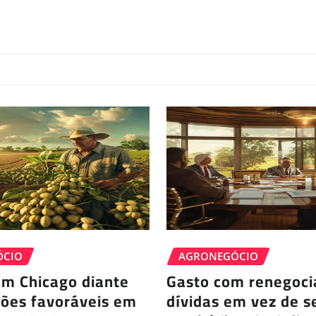
ÓCIO
AGRONEGÓCIO
em Chicago diante
Gasto com renegoci
ções favoráveis em
dívidas em vez de s