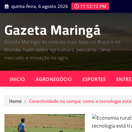
Skip
quinta-feira, 6 agosto 2026
11:12:12 PM
to
content
Gazeta Maringá
Gazeta Maringá: As notícias mais lidas no Brasil e no
Mundo. Tudo sobre agricultura, pecuária, clima,
mercado e inovação no agro
INICIO
AGRONEGÓCIO
ESPORTES
ENTRE
Home
Conectividade no campo: como a tecnologia está