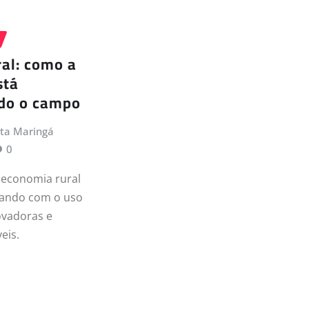
al: como a
stá
do o campo
ta Maringá
0
economia rural
mando com o uso
ovadoras e
eis.