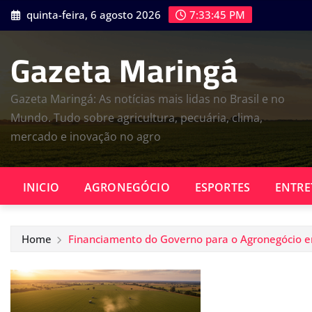
Skip
quinta-feira, 6 agosto 2026
7:33:46 PM
to
content
Gazeta Maringá
Gazeta Maringá: As notícias mais lidas no Brasil e no
Mundo. Tudo sobre agricultura, pecuária, clima,
mercado e inovação no agro
INICIO
AGRONEGÓCIO
ESPORTES
ENTRE
Home
Financiamento do Governo para o Agronegócio em