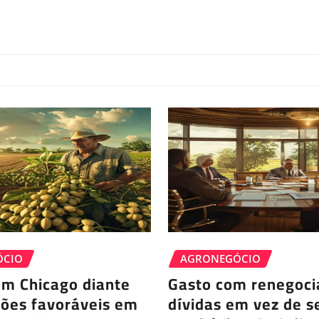
ÓCIO
AGRONEGÓCIO
em Chicago diante
Gasto com renegoci
ções favoráveis em
dívidas em vez de s