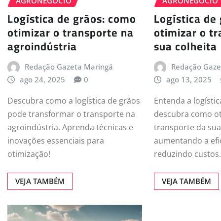
AGRONEGÓCIO
AGRONEGÓCIO
Logística de grãos: como
Logística de
otimizar o transporte na
otimizar o t
agroindústria
sua colheita
Redação Gazeta Maringá
Redação Gaze
ago 24, 2025
0
ago 13, 2025
Descubra como a logística de grãos
Entenda a logístic
pode transformar o transporte na
descubra como ot
agroindústria. Aprenda técnicas e
transporte da sua
inovações essenciais para
aumentando a efic
otimização!
reduzindo custos
VEJA TAMBÉM
VEJA TAMBÉM