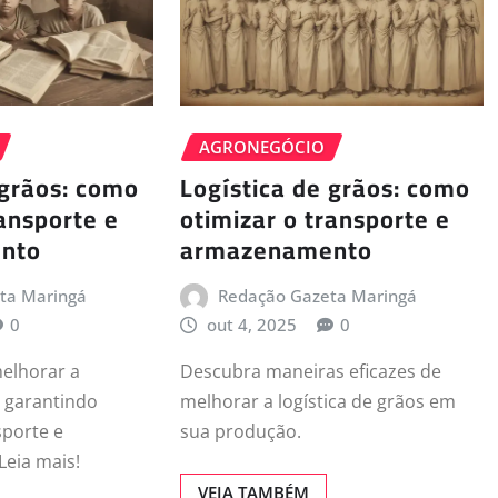
AGRONEGÓCIO
 grãos: como
Logística de grãos: como
ransporte e
otimizar o transporte e
nto
armazenamento
ta Maringá
Redação Gazeta Maringá
0
out 4, 2025
0
elhorar a
Descubra maneiras eficazes de
, garantindo
melhorar a logística de grãos em
sporte e
sua produção.
eia mais!
VEJA TAMBÉM