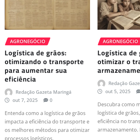
AGRONEGÓCIO
AGRONEGÓCIO
Logística de grãos:
Logística de
otimizando o transporte
otimizar o t
para aumentar sua
armazename
eficiência
Redação Gaze
out 5, 2025
Redação Gazeta Maringá
out 7, 2025
0
Descubra como m
logística de grãos
Entenda como a logística de grãos
eficiência no tran
impacta a eficiência do transporte e
armazenamento. L
os melhores métodos para otimizar
processos logísticos.