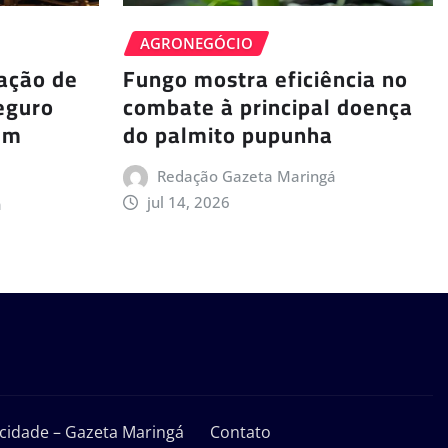
AGRONEGÓCIO
ação de
Fungo mostra eficiência no
eguro
combate à principal doença
zem
do palmito pupunha
Redação Gazeta Maringá
jul 14, 2026
á
vacidade – Gazeta Maringá
Contato