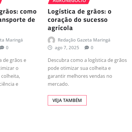
AGRONEGÓCIO
 grãos: como
Logística de grãos: o
ransporte de
coração do sucesso
agrícola
ta Maringá
Redação Gazeta Maringá
0
ago 7, 2025
0
a de grãos e
Descubra como a logística de grãos
imizar o
pode otimizar sua colheita e
 colheita,
garantir melhores vendas no
iência e
mercado.
.
VEJA TAMBÉM