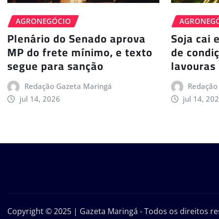
AGRONEGÓCIO
AGRONEG
Plenário do Senado aprova
Soja cai 
MP do frete mínimo, e texto
de condi
segue para sanção
lavouras
Redação Gazeta Maringá
Redação
jul 14, 2026
jul 14, 20
Copyright © 2025 | Gazeta Maringá - Todos os direitos 