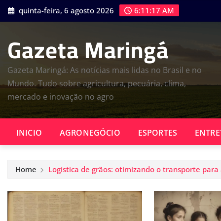
Skip
quinta-feira, 6 agosto 2026
6:11:18 AM
to
content
Gazeta Maringá
Gazeta Maringá: As notícias mais lidas no Brasil e no
Mundo. Tudo sobre agricultura, pecuária, clima,
mercado e inovação no agro
INICIO
AGRONEGÓCIO
ESPORTES
ENTRE
Home
Logística de grãos: otimizando o transporte para