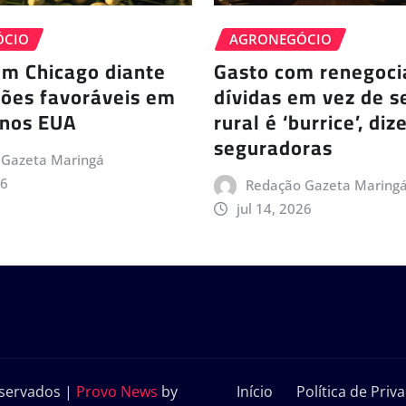
ÓCIO
AGRONEGÓCIO
em Chicago diante
Gasto com renegoci
ções favoráveis em
dívidas em vez de s
 nos EUA
rural é ‘burrice’, di
seguradoras
 Gazeta Maringá
26
Redação Gazeta Maring
jul 14, 2026
reservados
|
Provo News
by
Início
Política de Pri