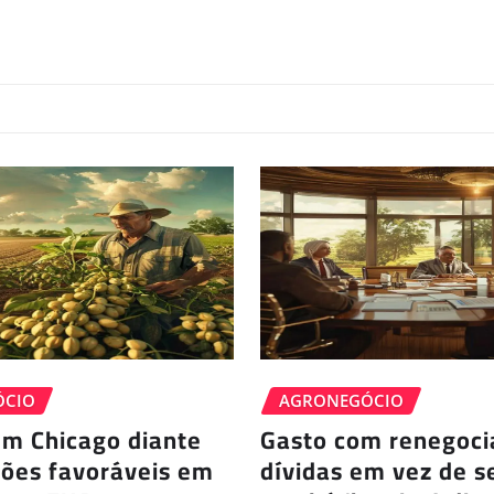
ÓCIO
AGRONEGÓCIO
em Chicago diante
Gasto com renegoci
ções favoráveis em
dívidas em vez de s