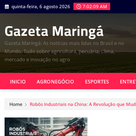
Skip
quinta-feira, 6 agosto 2026
7:02:10 AM
to
content
Gazeta Maringá
Gazeta Maringá: As notícias mais lidas no Brasil e no
Mundo. Tudo sobre agricultura, pecuária, clima,
mercado e inovação no agro
INICIO
AGRONEGÓCIO
ESPORTES
ENTRE
Home
Robôs Industriais na China: A Revolução que Mu