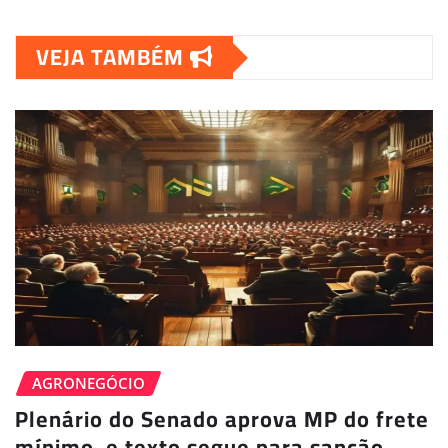
VEJA TAMBÉM
AGRONEGÓCIO
Plenário do Senado aprova MP do frete
mínimo, e texto segue para sanção