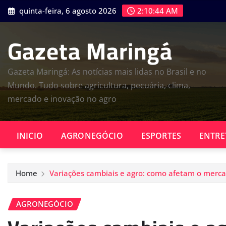
Skip
quinta-feira, 6 agosto 2026
2:10:45 AM
to
content
Gazeta Maringá
Gazeta Maringá: As notícias mais lidas no Brasil e no
Mundo. Tudo sobre agricultura, pecuária, clima,
mercado e inovação no agro
INICIO
AGRONEGÓCIO
ESPORTES
ENTRE
Home
Variações cambiais e agro: como afetam o merca
AGRONEGÓCIO