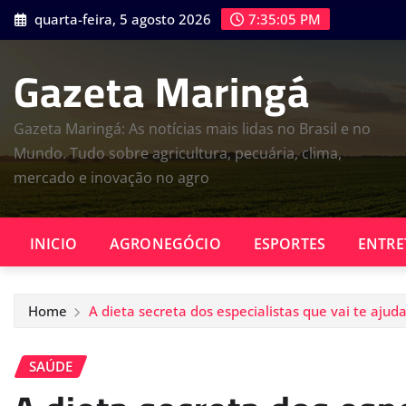
Skip
quarta-feira, 5 agosto 2026
7:35:06 PM
to
content
Gazeta Maringá
Gazeta Maringá: As notícias mais lidas no Brasil e no
Mundo. Tudo sobre agricultura, pecuária, clima,
mercado e inovação no agro
INICIO
AGRONEGÓCIO
ESPORTES
ENTRE
Home
A dieta secreta dos especialistas que vai te aju
SAÚDE