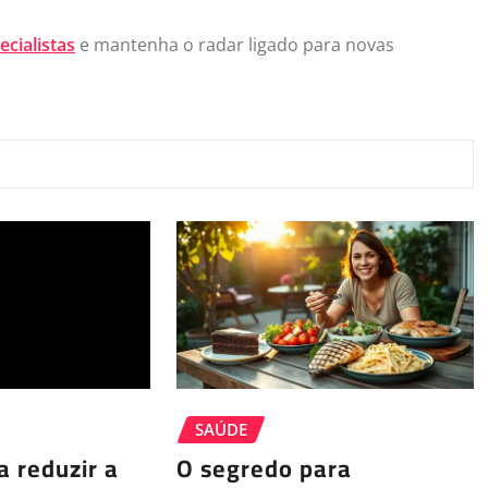
cialistas
e mantenha o radar ligado para novas
SAÚDE
a reduzir a
O segredo para