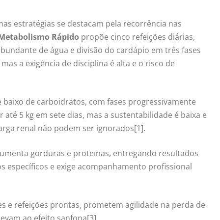
as estratégias se destacam pela recorrência nas
 Metabolismo Rápido
propõe cinco refeições diárias,
bundante de água e divisão do cardápio em três fases
as a exigência de disciplina é alta e o risco de
 baixo de carboidratos, com fases progressivamente
r até 5 kg em sete dias, mas a sustentabilidade é baixa e
carga renal não podem ser ignorados[1].
umenta gorduras e proteínas, entregando resultados
cos específicos e exige acompanhamento profissional
es e refeições prontas, prometem agilidade na perda de
evam ao efeito sanfona[3].