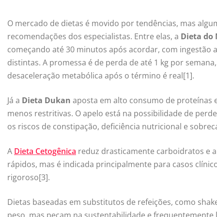
O mercado de dietas é movido por tendências, mas algum
recomendações dos especialistas. Entre elas, a
Dieta do
começando até 30 minutos após acordar, com ingestão a
distintas. A promessa é de perda de até 1 kg por semana, m
desaceleração metabólica após o término é real[1].
Já a
Dieta Dukan
aposta em alto consumo de proteínas e
menos restritivas. O apelo está na possibilidade de perde
os riscos de constipação, deficiência nutricional e sobre
A
Dieta Cetogênica
reduz drasticamente carboidratos e a
rápidos, mas é indicada principalmente para casos clíni
rigoroso[3].
Dietas baseadas em substitutos de refeições, como shak
peso, mas pecam na sustentabilidade e frequentemente l