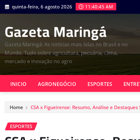
Skip
quinta-feira, 6 agosto 2026
11:40:47 AM
to
content
Gazeta Maringá
Gazeta Maringá: As notícias mais lidas no Brasil e no
Mundo. Tudo sobre agricultura, pecuária, clima,
mercado e inovação no agro
INICIO
AGRONEGÓCIO
ESPORTES
ENTRE
Home
CSA x Figueirense: Resumo, Análise e Destaques 
ESPORTES