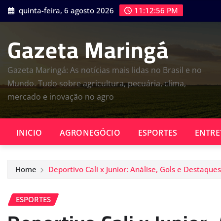
Skip
quinta-feira, 6 agosto 2026
11:12:57 PM
to
content
Gazeta Maringá
Gazeta Maringá: As notícias mais lidas no Brasil e no
Mundo. Tudo sobre agricultura, pecuária, clima,
mercado e inovação no agro
INICIO
AGRONEGÓCIO
ESPORTES
ENTRE
Home
Deportivo Cali x Junior: Análise, Gols e Destaques
ESPORTES