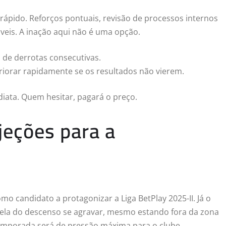
ir rápido. Reforços pontuais, revisão de processos internos
veis. A inação aqui não é uma opção.
ó de derrotas consecutivas.
iorar rapidamente se os resultados não vierem.
iata. Quem hesitar, pagará o preço.
jeções para a
mo candidato a protagonizar a Liga BetPlay 2025-II. Já o
abela do descenso se agravar, mesmo estando fora da zona
temporada será de pressão máxima para o clube