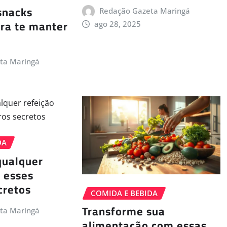
snacks
Redação Gazeta Maringá
ra te manter
ago 28, 2025
ta Maringá
DA
qualquer
 esses
cretos
COMIDA E BEBIDA
Transforme sua
ta Maringá
alimentação com essas