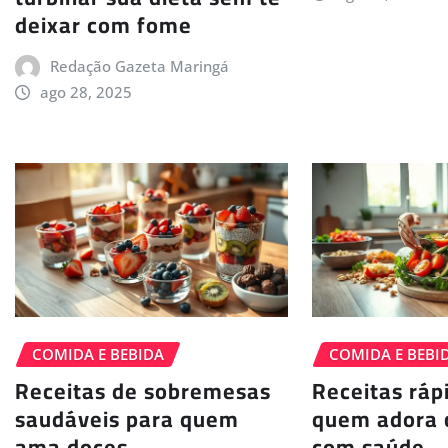
deixar com fome
Redação Gazeta Maringá
ago 28, 2025
COMIDA E BEBIDA
COMIDA E BEBI
Receitas de sobremesas
Receitas ráp
saudáveis para quem
quem adora 
ama doces
com saúde