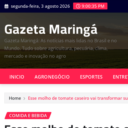
Skip
segunda-feira, 3 agosto 2026
9:00:36 PM
to
content
Gazeta Maringá
Gazeta Maringá: As notícias mais lidas no Brasil e no
Mundo. Tudo sobre agricultura, pecuária, clima,
mercado e inovação no agro
INICIO
AGRONEGÓCIO
ESPORTES
ENTRE
Home
Esse molho de tomate caseiro vai transformar su
COMIDA E BEBIDA