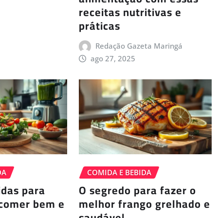
receitas nutritivas e
práticas
Redação Gazeta Maringá
ago 27, 2025
DA
COMIDA E BEBIDA
idas para
O segredo para fazer o
comer bem e
melhor frango grelhado e
saudável