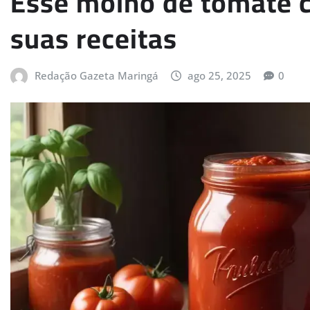
Esse molho de tomate c
suas receitas
Redação Gazeta Maringá
ago 25, 2025
0