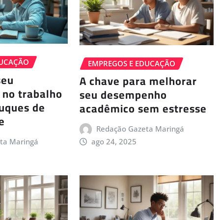
DUCAÇÃO
EMPREGOS E EDUCAÇÃO
seu
A chave para melhorar
no trabalho
seu desempenho
ruques de
acadêmico sem estresse
e
Redação Gazeta Maringá
ta Maringá
ago 24, 2025