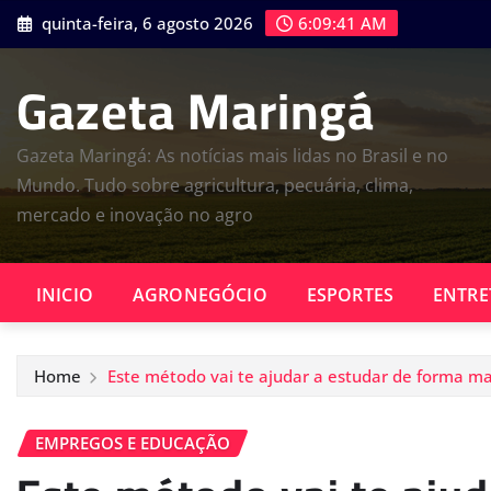
Skip
quinta-feira, 6 agosto 2026
6:09:42 AM
to
content
Gazeta Maringá
Gazeta Maringá: As notícias mais lidas no Brasil e no
Mundo. Tudo sobre agricultura, pecuária, clima,
mercado e inovação no agro
INICIO
AGRONEGÓCIO
ESPORTES
ENTRE
Home
Este método vai te ajudar a estudar de forma mais
EMPREGOS E EDUCAÇÃO