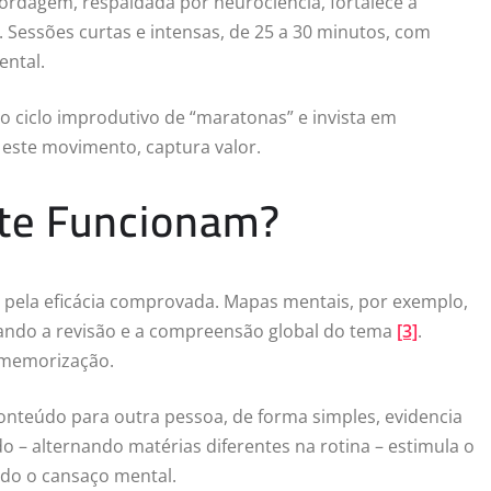
rdagem, respaldada por neurociência, fortalece a
. Sessões curtas e intensas, de 25 a 30 minutos, com
ental.
 ciclo improdutivo de “maratonas” e invista em
 este movimento, captura valor.
nte Funcionam?
 pela eficácia comprovada. Mapas mentais, por exemplo,
itando a revisão e a compreensão global do tema
[3]
.
a memorização.
onteúdo para outra pessoa, de forma simples, evidencia
o – alternando matérias diferentes na rotina – estimula o
ndo o cansaço mental.