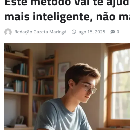
Este método vai te ajud
mais inteligente, não ma
Redação Gazeta Maringá
ago 15, 2025
0