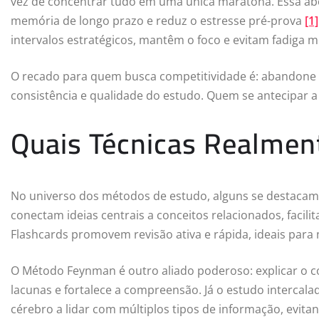
vez de concentrar tudo em uma única maratona. Essa abo
memória de longo prazo e reduz o estresse pré-prova
[1]
intervalos estratégicos, mantêm o foco e evitam fadiga m
O recado para quem busca competitividade é: abandone o
consistência e qualidade do estudo. Quem se antecipar a
Quais Técnicas Realme
No universo dos métodos de estudo, alguns se destacam
conectam ideias centrais a conceitos relacionados, facil
Flashcards promovem revisão ativa e rápida, ideais par
O Método Feynman é outro aliado poderoso: explicar o c
lacunas e fortalece a compreensão. Já o estudo intercalad
cérebro a lidar com múltiplos tipos de informação, evita