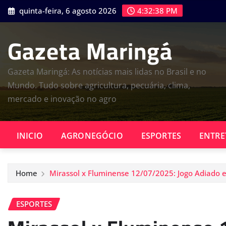
Skip
quinta-feira, 6 agosto 2026
4:32:39 PM
to
content
Gazeta Maringá
Gazeta Maringá: As notícias mais lidas no Brasil e no
Mundo. Tudo sobre agricultura, pecuária, clima,
mercado e inovação no agro
INICIO
AGRONEGÓCIO
ESPORTES
ENTRE
Home
Mirassol x Fluminense 12/07/2025: Jogo Adiado e
ESPORTES