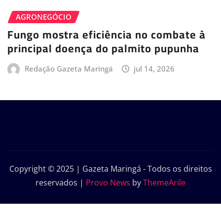
AGRONEGÓCIO
Fungo mostra eficiência no combate à
principal doença do palmito pupunha
Redação Gazeta Maringá
jul 14, 2026
Copyright © 2025 | Gazeta Maringá - Todos os direitos
reservados
|
Provo News
by
ThemeArile
Início
Política de Privacidade – Gazeta
Contato