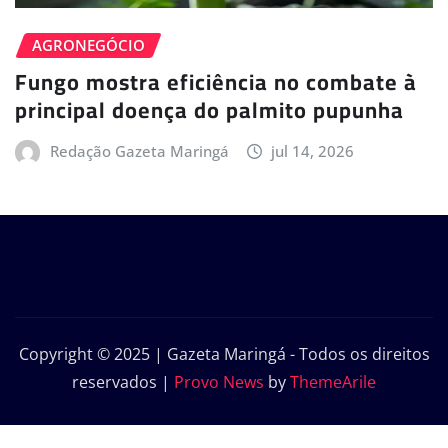
AGRONEGÓCIO
Fungo mostra eficiência no combate à
principal doença do palmito pupunha
Redação Gazeta Maringá
jul 14, 2026
Copyright © 2025 | Gazeta Maringá - Todos os direitos
reservados
|
Provo News
by
ThemeArile
Início
Política de Privacidade – Gazeta
Contato