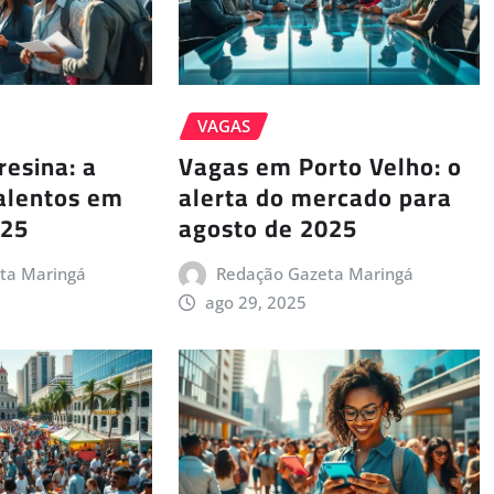
VAGAS
esina: a
Vagas em Porto Velho: o
talentos em
alerta do mercado para
025
agosto de 2025
ta Maringá
Redação Gazeta Maringá
ago 29, 2025