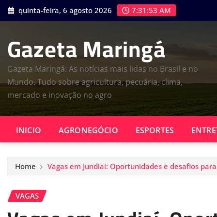
Skip
quinta-feira, 6 agosto 2026
7:31:55 AM
to
content
Gazeta Maringá
Gazeta Maringá: As notícias mais lidas no Brasil e no
Mundo. Tudo sobre agricultura, pecuária, clima,
mercado e inovação no agro
INICIO
AGRONEGÓCIO
ESPORTES
ENTRE
Home
Vagas em Jundiaí: Oportunidades e desafios par
VAGAS