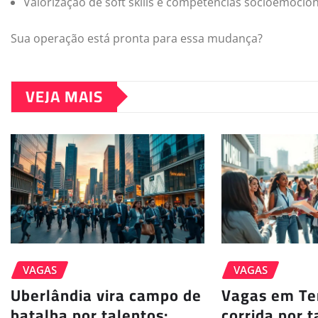
Valorização de soft skills e competências socioemocion
Sua operação está pronta para essa mudança?
VEJA MAIS
VAGAS
VAGAS
Uberlândia vira campo de
Vagas em Ter
batalha por talentos:
corrida por 