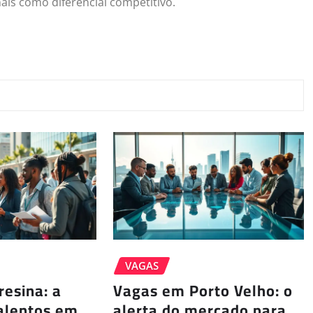
ais como diferencial competitivo.
VAGAS
esina: a
Vagas em Porto Velho: o
talentos em
alerta do mercado para