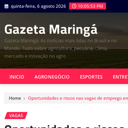
Skip
quinta-feira, 6 agosto 2026
10:05:54 PM
to
content
Gazeta Maringá
Gazeta Maringá: As notícias mais lidas no Brasil e no
Mundo. Tudo sobre agricultura, pecuária, clima,
mercado e inovação no agro
INICIO
AGRONEGÓCIO
ESPORTES
ENTRE
Home
Oportunidades e riscos nas vagas de emprego e
VAGAS