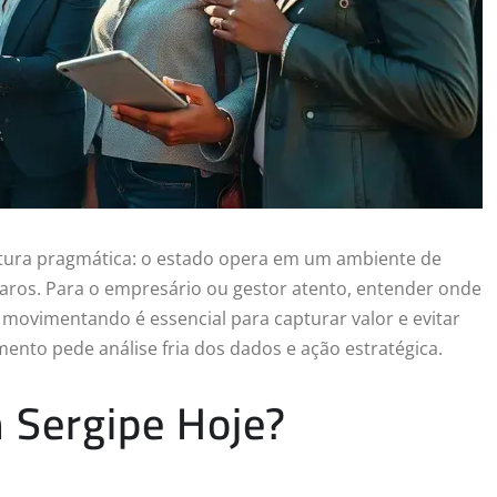
itura pragmática: o estado opera em um ambiente de
laros. Para o empresário ou gestor atento, entender onde
movimentando é essencial para capturar valor e evitar
ento pede análise fria dos dados e ação estratégica.
 Sergipe Hoje?