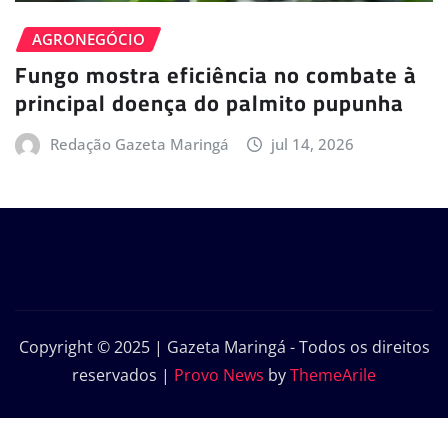
AGRONEGÓCIO
Fungo mostra eficiência no combate à
principal doença do palmito pupunha
Redação Gazeta Maringá
jul 14, 2026
Copyright © 2025 | Gazeta Maringá - Todos os direitos
reservados
|
Provo News
by
ThemeArile
Início
Política de Privacidade – Gazeta
Contato