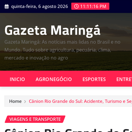
Skip
quinta-feira, 6 agosto 2026
11:11:17 PM
to
content
Gazeta Maringá
Gazeta Maringá: As notícias mais lidas no Brasil e no
Mundo. Tudo sobre agricultura, pecuária, clima,
mercado e inovação no agro
INICIO
AGRONEGÓCIO
ESPORTES
ENTRE
Home
Cânion Rio Grande do Sul: Acidente, Turismo e S
VIAGENS E TRANSPORTE