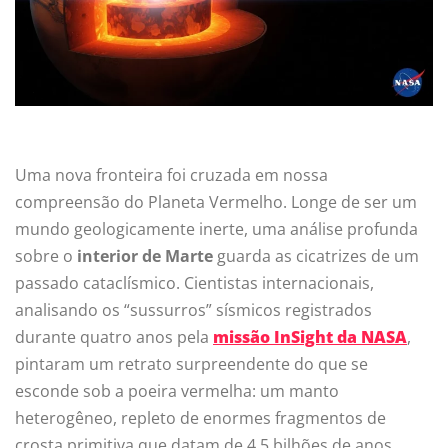
Uma nova fronteira foi cruzada em nossa
compreensão do Planeta Vermelho. Longe de ser um
mundo geologicamente inerte, uma análise profunda
sobre o
interior de Marte
guarda as cicatrizes de um
passado cataclísmico. Cientistas internacionais,
analisando os “sussurros” sísmicos registrados
durante quatro anos pela
missão InSight da NASA
,
pintaram um retrato surpreendente do que se
esconde sob a poeira vermelha: um manto
heterogêneo, repleto de enormes fragmentos de
crosta primitiva que datam de 4,5 bilhões de anos.