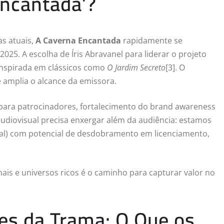
Encantada’?
as atuais,
A Caverna Encantada
rapidamente se
25. A escolha de Íris Abravanel para liderar o projeto
inspirada em clássicos como
O Jardim Secreto
[3]. O
 amplia o alcance da emissora.
 para patrocinadores, fortalecimento do brand awareness
udiovisual precisa enxergar além da audiência: estamos
tual) com potencial de desdobramento em licenciamento,
inais e universos ricos é o caminho para capturar valor no
es da Trama: O Que os