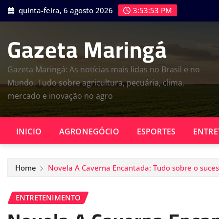
Skip
quinta-feira, 6 agosto 2026
3:53:54 PM
to
content
Gazeta Maringá
Gazeta Maringá: As notícias mais lidas no Brasil e no
Mundo. Tudo sobre agricultura, pecuária, clima,
mercado e inovação no agro
INICIO
AGRONEGÓCIO
ESPORTES
ENTRE
Home
Novela A Caverna Encantada: Tudo sobre o suce
ENTRETENIMENTO