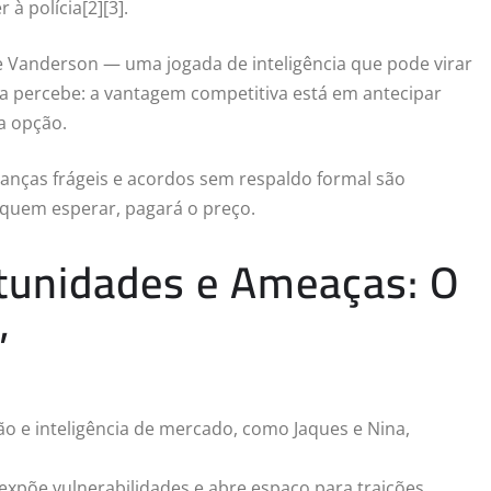
à polícia[2][3].
 e Vanderson — uma jogada de inteligência que pode virar
a percebe: a vantagem competitiva está em antecipar
a opção.
lianças frágeis e acordos sem respaldo formal são
; quem esperar, pagará o preço.
rtunidades e Ameaças: O
”
o e inteligência de mercado, como Jaques e Nina,
 expõe vulnerabilidades e abre espaço para traições.