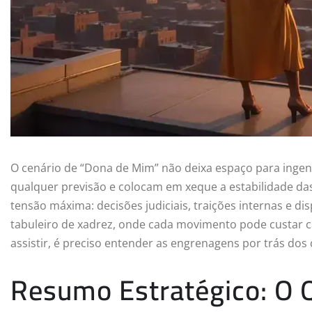
O cenário de “Dona de Mim” não deixa espaço para ingen
qualquer previsão e colocam em xeque a estabilidade das
tensão máxima: decisões judiciais, traições internas e 
tabuleiro de xadrez, onde cada movimento pode custar c
assistir, é preciso entender as engrenagens por trás dos c
Resumo Estratégico: O 