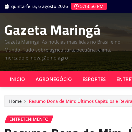
Skip
quinta-feira, 6 agosto 2026
5:13:57 PM
to
content
Gazeta Maringá
Gazeta Maringá: As notícias mais lidas no Brasil e no
Mundo. Tudo sobre agricultura, pecuária, clima,
mercado e inovação no agro
INICIO
AGRONEGÓCIO
ESPORTES
ENTRE
Home
Resumo Dona de Mim: Últimos Capítulos e Revir
ENTRETENIMENTO