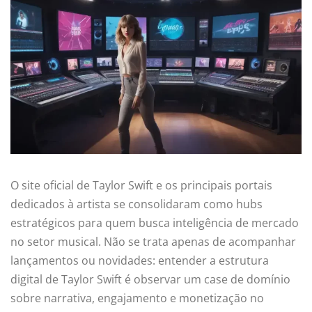
O site oficial de Taylor Swift e os principais portais
dedicados à artista se consolidaram como hubs
estratégicos para quem busca inteligência de mercado
no setor musical. Não se trata apenas de acompanhar
lançamentos ou novidades: entender a estrutura
digital de Taylor Swift é observar um case de domínio
sobre narrativa, engajamento e monetização no