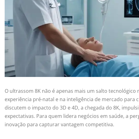
O ultrassom 8K não é apenas mais um salto tecnológico n
experiência pré-natal e na inteligência de mercado para 
discutem o impacto do 3D e 4D, a chegada do 8K, impulsion
expectativas. Para quem lidera negócios em saúde, a pe
inovação para capturar vantagem competitiva.