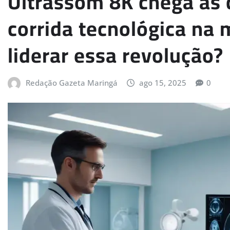
Ultrassom 8K chega às 
corrida tecnológica na 
liderar essa revolução?
Redação Gazeta Maringá
ago 15, 2025
0