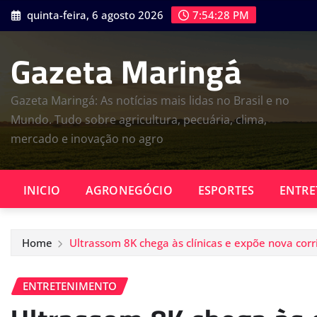
Skip
quinta-feira, 6 agosto 2026
7:54:29 PM
to
content
Gazeta Maringá
Gazeta Maringá: As notícias mais lidas no Brasil e no
Mundo. Tudo sobre agricultura, pecuária, clima,
mercado e inovação no agro
INICIO
AGRONEGÓCIO
ESPORTES
ENTRE
Home
Ultrassom 8K chega às clínicas e expõe nova corr
ENTRETENIMENTO